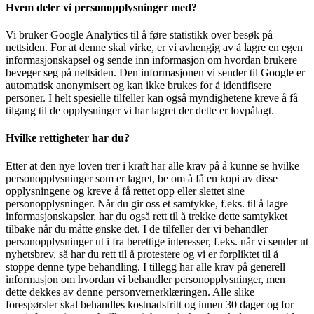
Hvem deler vi personopplysninger med?
Vi bruker Google Analytics til å føre statistikk over besøk på
nettsiden. For at denne skal virke, er vi avhengig av å lagre en egen
informasjonskapsel og sende inn informasjon om hvordan brukere
beveger seg på nettsiden. Den informasjonen vi sender til Google er
automatisk anonymisert og kan ikke brukes for å identifisere
personer. I helt spesielle tilfeller kan også myndighetene kreve å få
tilgang til de opplysninger vi har lagret der dette er lovpålagt.
Hvilke rettigheter har du?
Etter at den nye loven trer i kraft har alle krav på å kunne se hvilke
personopplysninger som er lagret, be om å få en kopi av disse
opplysningene og kreve å få rettet opp eller slettet sine
personopplysninger. Når du gir oss et samtykke, f.eks. til å lagre
informasjonskapsler, har du også rett til å trekke dette samtykket
tilbake når du måtte ønske det. I de tilfeller der vi behandler
personopplysninger ut i fra berettige interesser, f.eks. når vi sender ut
nyhetsbrev, så har du rett til å protestere og vi er forpliktet til å
stoppe denne type behandling. I tillegg har alle krav på generell
informasjon om hvordan vi behandler personopplysninger, men
dette dekkes av denne personvernerklæringen. Alle slike
forespørsler skal behandles kostnadsfritt og innen 30 dager og for