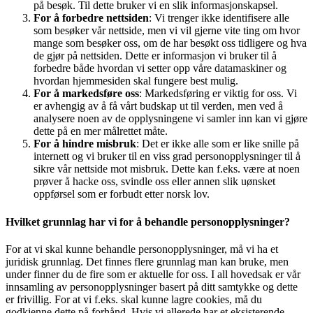
på besøk. Til dette bruker vi en slik informasjonskapsel.
For å forbedre nettsiden
: Vi trenger ikke identifisere alle
som besøker vår nettside, men vi vil gjerne vite ting om hvor
mange som besøker oss, om de har besøkt oss tidligere og hva
de gjør på nettsiden. Dette er informasjon vi bruker til å
forbedre både hvordan vi setter opp våre datamaskiner og
hvordan hjemmesiden skal fungere best mulig.
For å markedsføre oss
: Markedsføring er viktig for oss. Vi
er avhengig av å få vårt budskap ut til verden, men ved å
analysere noen av de opplysningene vi samler inn kan vi gjøre
dette på en mer målrettet måte.
For å hindre misbruk
: Det er ikke alle som er like snille på
internett og vi bruker til en viss grad personopplysninger til å
sikre vår nettside mot misbruk. Dette kan f.eks. være at noen
prøver å hacke oss, svindle oss eller annen slik uønsket
oppførsel som er forbudt etter norsk lov.
Hvilket grunnlag har vi for å behandle personopplysninger?
For at vi skal kunne behandle personopplysninger, må vi ha et
juridisk grunnlag. Det finnes flere grunnlag man kan bruke, men
under finner du de fire som er aktuelle for oss. I all hovedsak er vår
innsamling av personopplysninger basert på ditt samtykke og dette
er frivillig. For at vi f.eks. skal kunne lagre cookies, må du
godkjenne dette på forhånd. Hvis vi allerede har et eksisterende