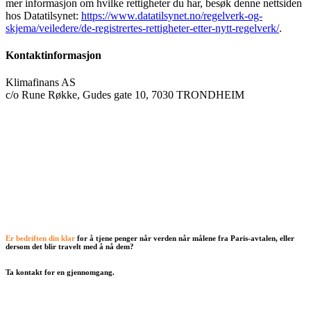
mer informasjon om hvilke rettigheter du har, besøk denne nettsiden
hos Datatilsynet:
https://www.datatilsynet.no/regelverk-og-
skjema/veiledere/de-registrertes-rettigheter-etter-nytt-regelverk/
.
Kontaktinformasjon
Klimafinans AS
c/o Rune Røkke, Gudes gate 10, 7030 TRONDHEIM
Er bedriften din klar
for å tjene penger når verden når målene fra Paris-avtalen, eller
dersom det blir travelt med å nå dem?
Ta kontakt for en gjennomgang.