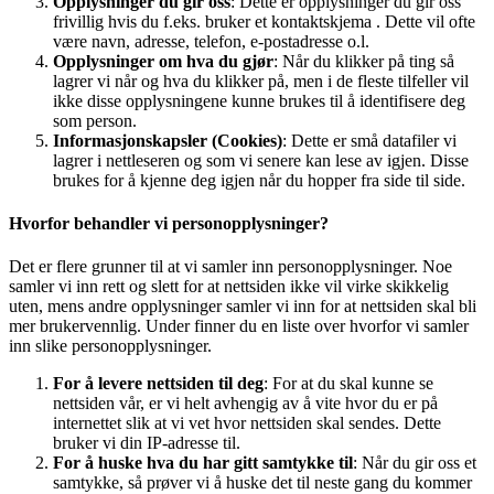
Opplysninger du gir oss
: Dette er opplysninger du gir oss
frivillig hvis du f.eks. bruker et kontaktskjema . Dette vil ofte
være navn, adresse, telefon, e-postadresse o.l.
Opplysninger om hva du gjør
: Når du klikker på ting så
lagrer vi når og hva du klikker på, men i de fleste tilfeller vil
ikke disse opplysningene kunne brukes til å identifisere deg
som person.
Informasjonskapsler (Cookies)
: Dette er små datafiler vi
lagrer i nettleseren og som vi senere kan lese av igjen. Disse
brukes for å kjenne deg igjen når du hopper fra side til side.
Hvorfor behandler vi personopplysninger?
Det er flere grunner til at vi samler inn personopplysninger. Noe
samler vi inn rett og slett for at nettsiden ikke vil virke skikkelig
uten, mens andre opplysninger samler vi inn for at nettsiden skal bli
mer brukervennlig. Under finner du en liste over hvorfor vi samler
inn slike personopplysninger.
For å levere nettsiden til deg
: For at du skal kunne se
nettsiden vår, er vi helt avhengig av å vite hvor du er på
internettet slik at vi vet hvor nettsiden skal sendes. Dette
bruker vi din IP-adresse til.
For å huske hva du har gitt samtykke til
: Når du gir oss et
samtykke, så prøver vi å huske det til neste gang du kommer