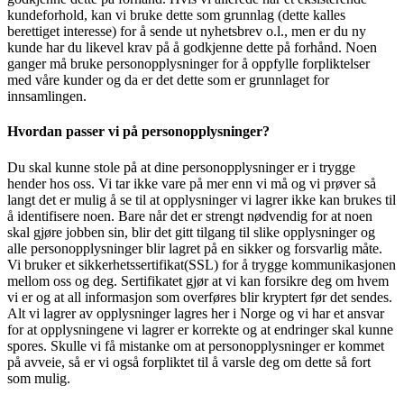
kundeforhold, kan vi bruke dette som grunnlag (dette kalles
berettiget interesse) for å sende ut nyhetsbrev o.l., men er du ny
kunde har du likevel krav på å godkjenne dette på forhånd. Noen
ganger må bruke personopplysninger for å oppfylle forpliktelser
med våre kunder og da er det dette som er grunnlaget for
innsamlingen.
Hvordan passer vi på personopplysninger?
Du skal kunne stole på at dine personopplysninger er i trygge
hender hos oss. Vi tar ikke vare på mer enn vi må og vi prøver så
langt det er mulig å se til at opplysninger vi lagrer ikke kan brukes til
å identifisere noen. Bare når det er strengt nødvendig for at noen
skal gjøre jobben sin, blir det gitt tilgang til slike opplysninger og
alle personopplysninger blir lagret på en sikker og forsvarlig måte.
Vi bruker et sikkerhetssertifikat(SSL) for å trygge kommunikasjonen
mellom oss og deg. Sertifikatet gjør at vi kan forsikre deg om hvem
vi er og at all informasjon som overføres blir kryptert før det sendes.
Alt vi lagrer av opplysninger lagres her i Norge og vi har et ansvar
for at opplysningene vi lagrer er korrekte og at endringer skal kunne
spores. Skulle vi få mistanke om at personopplysninger er kommet
på avveie, så er vi også forpliktet til å varsle deg om dette så fort
som mulig.