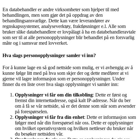
En databehandler er andre virksomheter som hjelper til med
behandlingen, men som gjør det på oppdrag av den
behandlingsansvarlige. Dette kan være leverandører av
regnskapssystemer, analyseverktøy, fraktløsninger e.l. Alle som
bruker slike databehandlere er lovpålagt å ha en databehandleravtale
som ser til at alle personopplysninger blir behandlet på en forsvarlig
måte og i samsvar med lovverket.
Hva slags personopplysninger samler vi inn?
For å kunne lage en så god nettside som mulig, er vi avhengig av å
kunne følge litt med på hva som skjer der og dette medfører at vi
gjerne vil lagre informasjon som er personopplysninger. Under
finner du en liste over hva slags opplysninger vi samler inn:
Opplysninger vi får om din tilkobling
: Dette er først og
fremst din internettadresse, også kalt IP-adresse. Når du ber
om å få se vår nettside, så er det denne som står som avsender
på forespørselen.
Opplysninger vi får fra din enhet
: Dette er informasjon som
følger med når din forespørsel når oss. Dette er opplysninger
om hvilket operativsystem og hvilken nettleser du bruker når
du besøker nettsiden vår.